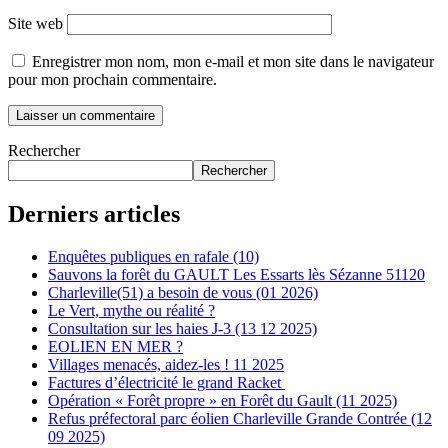
Site web
Enregistrer mon nom, mon e-mail et mon site dans le navigateur
pour mon prochain commentaire.
Rechercher
Rechercher
Derniers articles
Enquêtes publiques en rafale (10)
Sauvons la forêt du GAULT Les Essarts lès Sézanne 51120
Charleville(51) a besoin de vous (01 2026)
Le Vert, mythe ou réalité ?
Consultation sur les haies J-3 (13 12 2025)
EOLIEN EN MER ?
Villages menacés, aidez-les ! 11 2025
Factures d’électricité le grand Racket
Opération « Forêt propre » en Forêt du Gault (11 2025)
Refus préfectoral parc éolien Charleville Grande Contrée (12
09 2025)