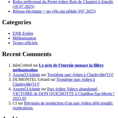
Refus préfectoral du Projet éolien Bois de Chantret à Joiselle
(16 07 2025)
Réseau électrique = un vélo qui pédale !(07 2025)
Categories
ENR Eolien
Méthanisation
Textes officiels
Recent Comments
InèsCorbeil
sur
Le prix de l’énergie menace la filière
méthanisation
Assom51Admin
sur
Troisième parc éolien à Charleville(51)?
DUMONTEL Gérard
sur
Troisième parc éolien à
Charleville(51)?
Assom51Admin
sur
Parc éolien Valeco abandonné,
VICTOIRE de DON QUICHOTTE à Chatillon-Sur-Morin !
2022 05
Cf
sur
Prévision de production d’un parc éolien déjà installé:
explications.