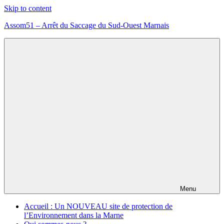
Skip to content
Assom51 – Arrêt du Saccage du Sud-Ouest Marnais
Assom51
éolien
méthanisation
Marne
Menu
Accueil : Un NOUVEAU site de protection de
l’Environnement dans la Marne