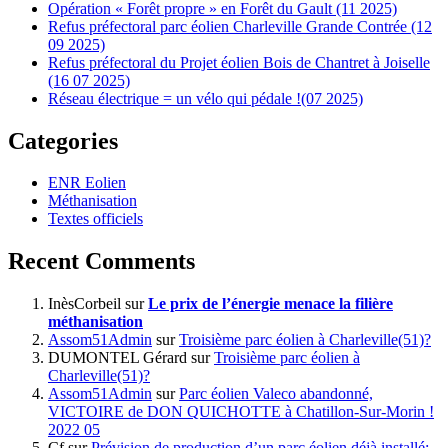
Opération « Forêt propre » en Forêt du Gault (11 2025)
Refus préfectoral parc éolien Charleville Grande Contrée (12
09 2025)
Refus préfectoral du Projet éolien Bois de Chantret à Joiselle
(16 07 2025)
Réseau électrique = un vélo qui pédale !(07 2025)
Categories
ENR Eolien
Méthanisation
Textes officiels
Recent Comments
InèsCorbeil
sur
Le prix de l’énergie menace la filière
méthanisation
Assom51Admin
sur
Troisième parc éolien à Charleville(51)?
DUMONTEL Gérard
sur
Troisième parc éolien à
Charleville(51)?
Assom51Admin
sur
Parc éolien Valeco abandonné,
VICTOIRE de DON QUICHOTTE à Chatillon-Sur-Morin !
2022 05
Cf
sur
Prévision de production d’un parc éolien déjà installé: