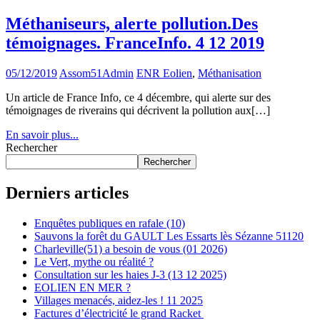
Méthaniseurs, alerte pollution.Des
témoignages. FranceInfo. 4 12 2019
05/12/2019
Assom51Admin
ENR Eolien
,
Méthanisation
Un article de France Info, ce 4 décembre, qui alerte sur des
témoignages de riverains qui décrivent la pollution aux[…]
En savoir plus...
Rechercher
Rechercher
Derniers articles
Enquêtes publiques en rafale (10)
Sauvons la forêt du GAULT Les Essarts lès Sézanne 51120
Charleville(51) a besoin de vous (01 2026)
Le Vert, mythe ou réalité ?
Consultation sur les haies J-3 (13 12 2025)
EOLIEN EN MER ?
Villages menacés, aidez-les ! 11 2025
Factures d’électricité le grand Racket