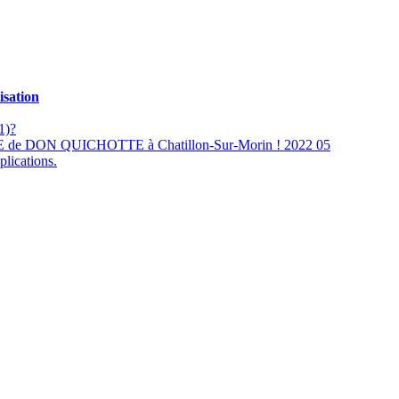
isation
1)?
RE de DON QUICHOTTE à Chatillon-Sur-Morin ! 2022 05
plications.