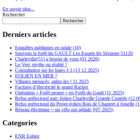
En savoir plus...
Rechercher
Rechercher
Derniers articles
Enquêtes publiques en rafale (10)
Sauvons la forêt du GAULT Les Essarts lès Sézanne 51120
Charleville(51) a besoin de vous (01 2026)
Le Vert, mythe ou réalité ?
Consultation sur les haies J-3 (13 12 2025)
EOLIEN EN MER ?
Villages menacés, aidez-les ! 11 2025
Factures d’électricité le grand Racket
Opération « Forêt propre » en Forêt du Gault (11 2025)
Refus préfectoral parc éolien Charleville Grande Contrée (12 0
Refus préfectoral du Projet éolien Bois de Chantret à Joiselle (
Réseau électrique = un vélo qui pédale !(07 2025)
Categories
ENR Eolien