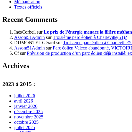
Méthanisation
Textes officiels
Recent Comments
InèsCorbeil
sur
Le prix de l’énergie menace la filière méthan
Assom51Admin
sur
Troisième parc éolien à Charleville(51)?
DUMONTEL Gérard
sur
Troisième parc éolien à Charleville(5
Assom51Admin
sur
Parc éolien Valeco abandonné, VICTOI
Cf
sur
Prévision de production d’un parc éolien déjà installé: ex
Archives
2023 à 2015 :
juillet 2026
avril 2026
janvier 2026
décembre 2025
novembre 2025
octobre 2025
juillet 2025