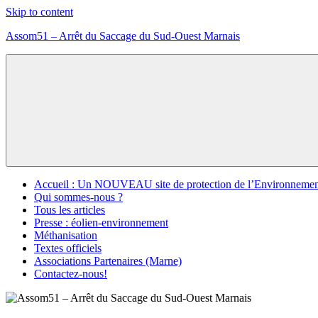
Skip to content
Assom51 – Arrêt du Saccage du Sud-Ouest Marnais
Assom51
éolien
méthanisation
Marne
Accueil : Un NOUVEAU site de protection de l’Environnemen
Qui sommes-nous ?
Tous les articles
Presse : éolien-environnement
Méthanisation
Textes officiels
Associations Partenaires (Marne)
Contactez-nous!