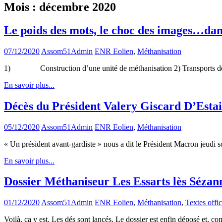
Mois :
décembre 2020
Le poids des mots, le choc des images…dan
07/12/2020
Assom51Admin
ENR Eolien
,
Méthanisation
1) Construction d’une unité de méthanisation 2) Transports des i
En savoir plus...
Décès du Président Valery Giscard D’Esta
05/12/2020
Assom51Admin
ENR Eolien
,
Méthanisation
« Un président avant-gardiste » nous a dit le Président Macron jeud
En savoir plus...
Dossier Méthaniseur Les Essarts lès Sézanne
01/12/2020
Assom51Admin
ENR Eolien
,
Méthanisation
,
Textes offic
Voilà, ça y est. Les dés sont lancés. Le dossier est enfin déposé et, 