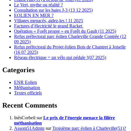
Le Vert, mythe ou réalité ?
Consultation sur les haies J-3 (13 12 2025)
EOLIEN EN MER ?
Villages menacés, aidez-les ! 11 2025
Factures d’électricité le grand Racket
Opération « Forêt propre » en Forêt du Gault (11 2025)
Refus préfectoral parc éolien Charleville Grande Contrée (12
09 2025)
Refus préfectoral du Projet éolien Bois de Chantret à Joiselle
(16 07 2025)
Réseau électrique = un vélo qui pédale !(07 2025)
Categories
ENR Eolien
Méthanisation
Textes officiels
Recent Comments
InèsCorbeil
sur
Le prix de l’énergie menace la filière
méthanisation
Assom51Admin
sur
Troisième parc éolien à Charleville(51)?