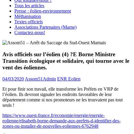
Qui sommes-nous ?
Tous les articles
Presse : éolien-environnement
Méthanisation
Textes officiels
Associations Partenaires (Marne)
Contactez-nous!
Avis officiels sur l’éolien (4) ?E Borne Ministre
Transition écologique et solidaire, qui tourne avec le
vent des éoliennes.
04/03/2020
Assom51Admin
ENR Eolien
Et pour finir son travail, elle transforme les Préfets en VRP de
l’éolien. Ils devront signaler les endroits favorables de leur
département comme si nos promoteurs ne les trouvaient pas tout
seuls !
https://www.ouest-france.fr/economie/energie/energie-
eolienne/elisabeth-borne-demande-aux-prefets-d-identifier-des-
zones-ou-installer-de-nouvelles-eoliennes-6762948