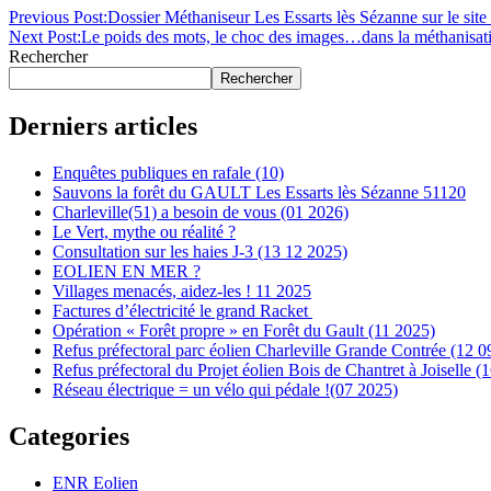
Previous Post:
Dossier Méthaniseur Les Essarts lès Sézanne sur le site 
Next Post:
Le poids des mots, le choc des images…dans la méthanisat
Rechercher
Rechercher
Derniers articles
Enquêtes publiques en rafale (10)
Sauvons la forêt du GAULT Les Essarts lès Sézanne 51120
Charleville(51) a besoin de vous (01 2026)
Le Vert, mythe ou réalité ?
Consultation sur les haies J-3 (13 12 2025)
EOLIEN EN MER ?
Villages menacés, aidez-les ! 11 2025
Factures d’électricité le grand Racket
Opération « Forêt propre » en Forêt du Gault (11 2025)
Refus préfectoral parc éolien Charleville Grande Contrée (12 0
Refus préfectoral du Projet éolien Bois de Chantret à Joiselle (
Réseau électrique = un vélo qui pédale !(07 2025)
Categories
ENR Eolien