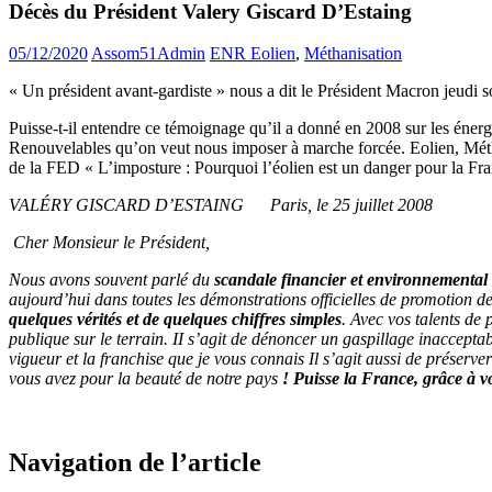
Décès du Président Valery Giscard D’Estaing
05/12/2020
Assom51Admin
ENR Eolien
,
Méthanisation
« Un président avant-gardiste » nous a dit le Président Macron jeudi 
Puisse-t-il entendre ce témoignage qu’il a donné en 2008 sur les énergie
Renouvelables qu’on veut nous imposer à marche forcée. Eolien, Méthan
de la FED « L’imposture : Pourquoi l’éolien est un danger pour la Fr
VALÉRY GISCARD D’ESTAING Paris, le 25 juillet 2008
Cher Monsieur le Président,
Nous avons souvent parlé du
scandale financier et environnemental 
aujourd’hui dans toutes les démonstrations officielles de promotion d
quelques vérités et de quelques chiffres simples
. Avec vos talents de
publique sur le terrain. II s’agit de dénoncer un gaspillage inaccepta
vigueur et la franchise que je vous connais Il s’agit aussi de préserve
vous avez pour la beauté de notre pays
! Puisse la France, grâce à vo
Navigation de l’article