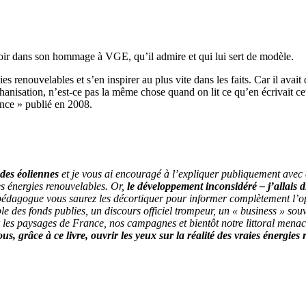
soir dans son hommage à VGE, qu’il admire et qui lui sert de modèle.
s renouvelables et s’en inspirer au plus vite dans les faits. Car il avait 
isation, n’est-ce pas la même chose quand on lit ce qu’en écrivait cet
ance » publié en 2008.
des éoliennes
et je vous ai encouragé à l’expliquer publiquement avec 
es énergies renouvelables. Or,
le développement inconsidéré – j’allais d
 pédagogue vous saurez les décortiquer pour informer complètement l’opi
ble des fonds publies, un discours officiel trompeur, un « business » so
r les paysages de France, nos campagnes et bientôt notre littoral menacé
us, grâce à ce livre, ouvrir les yeux sur la réalité des vraies énergie