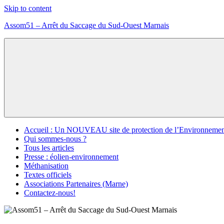
Skip to content
Assom51 – Arrêt du Saccage du Sud-Ouest Marnais
Assom51
éolien
méthanisation
Marne
Accueil : Un NOUVEAU site de protection de l’Environnemen
Qui sommes-nous ?
Tous les articles
Presse : éolien-environnement
Méthanisation
Textes officiels
Associations Partenaires (Marne)
Contactez-nous!