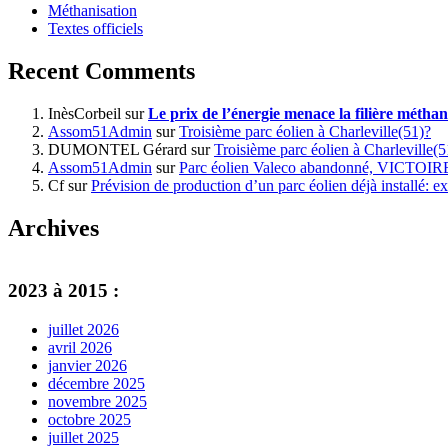
Méthanisation
Textes officiels
Recent Comments
InèsCorbeil
sur
Le prix de l’énergie menace la filière méthan
Assom51Admin
sur
Troisième parc éolien à Charleville(51)?
DUMONTEL Gérard
sur
Troisième parc éolien à Charleville(5
Assom51Admin
sur
Parc éolien Valeco abandonné, VICTOI
Cf
sur
Prévision de production d’un parc éolien déjà installé: ex
Archives
2023 à 2015 :
juillet 2026
avril 2026
janvier 2026
décembre 2025
novembre 2025
octobre 2025
juillet 2025