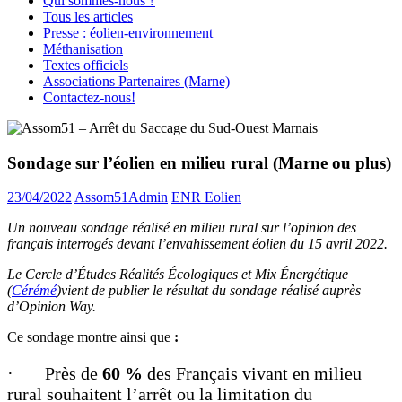
Qui sommes-nous ?
Tous les articles
Presse : éolien-environnement
Méthanisation
Textes officiels
Associations Partenaires (Marne)
Contactez-nous!
Sondage sur l’éolien en milieu rural (Marne ou plus)
23/04/2022
Assom51Admin
ENR Eolien
Un nouveau sondage réalisé en milieu rural sur l’opinion des
français interrogés devant l’envahissement éolien du 15 avril 2022.
Le Cercle d’Études Réalités Écologiques et Mix Énergétique
(
Cérémé
)vient de publier le résultat du sondage réalisé auprès
d’Opinion Way.
Ce sondage montre ainsi que
:
· Près de
60 %
des Français vivant en milieu
rural souhaitent l’arrêt ou la limitation du