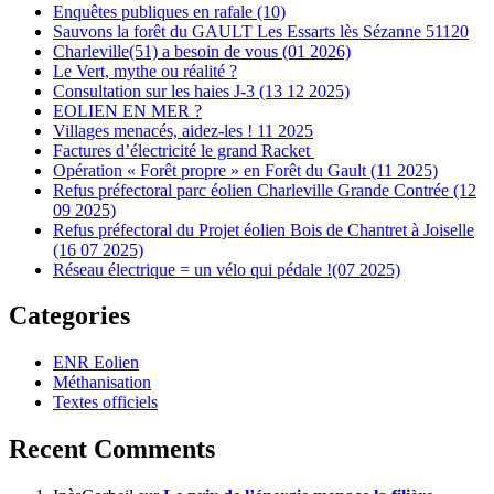
Enquêtes publiques en rafale (10)
Sauvons la forêt du GAULT Les Essarts lès Sézanne 51120
Charleville(51) a besoin de vous (01 2026)
Le Vert, mythe ou réalité ?
Consultation sur les haies J-3 (13 12 2025)
EOLIEN EN MER ?
Villages menacés, aidez-les ! 11 2025
Factures d’électricité le grand Racket
Opération « Forêt propre » en Forêt du Gault (11 2025)
Refus préfectoral parc éolien Charleville Grande Contrée (12
09 2025)
Refus préfectoral du Projet éolien Bois de Chantret à Joiselle
(16 07 2025)
Réseau électrique = un vélo qui pédale !(07 2025)
Categories
ENR Eolien
Méthanisation
Textes officiels
Recent Comments