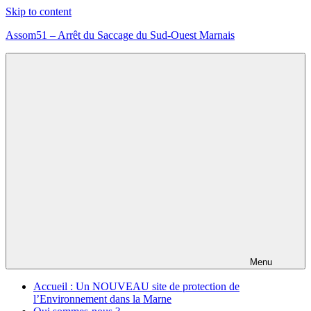
Skip to content
Assom51 – Arrêt du Saccage du Sud-Ouest Marnais
Assom51
éolien
méthanisation
Marne
Menu
Accueil : Un NOUVEAU site de protection de
l’Environnement dans la Marne