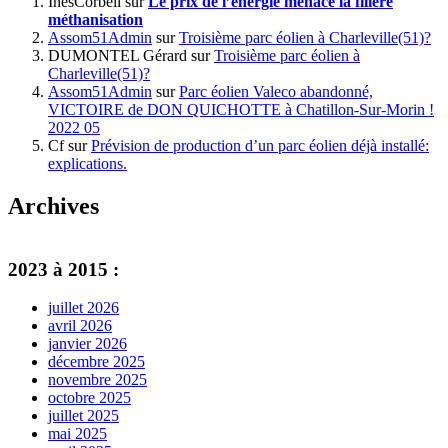
InèsCorbeil
sur
Le prix de l’énergie menace la filière
méthanisation
Assom51Admin
sur
Troisième parc éolien à Charleville(51)?
DUMONTEL Gérard
sur
Troisième parc éolien à
Charleville(51)?
Assom51Admin
sur
Parc éolien Valeco abandonné,
VICTOIRE de DON QUICHOTTE à Chatillon-Sur-Morin !
2022 05
Cf
sur
Prévision de production d’un parc éolien déjà installé:
explications.
Archives
2023 à 2015 :
juillet 2026
avril 2026
janvier 2026
décembre 2025
novembre 2025
octobre 2025
juillet 2025
mai 2025