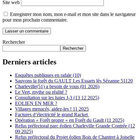
Site web
Enregistrer mon nom, mon e-mail et mon site dans le navigateur
pour mon prochain commentaire.
Rechercher
Rechercher
Derniers articles
Enquêtes publiques en rafale (10)
Sauvons la forêt du GAULT Les Essarts lès Sézanne 51120
Charleville(51) a besoin de vous (01 2026)
Le Vert, mythe ou réalité ?
Consultation sur les haies J-3 (13 12 2025)
EOLIEN EN MER ?
Villages menacés, aidez-les ! 11 2025
Factures d’électricité le grand Racket
Opération « Forêt propre » en Forêt du Gault (11 2025)
Refus préfectoral parc éolien Charleville Grande Contrée (12
09 2025)
Refus préfectoral du Projet éolien Bois de Chantret à Joiselle