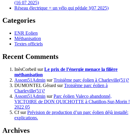
(16 07 2025)
Réseau électrique = un vélo qui pédale !(07 2025)
Categories
ENR Eolien
Méthanisation
Textes officiels
Recent Comments
InèsCorbeil
sur
Le prix de l’énergie menace la filière
méthanisation
Assom51Admin
sur
Troisième parc éolien à Charleville(51)?
DUMONTEL Gérard
sur
Troisième parc éolien à
Charleville(51)?
Assom51Admin
sur
Parc éolien Valeco abandonné,
VICTOIRE de DON QUICHOTTE à Chatillon-Sur-Morin !
2022 05
Cf
sur
Prévision de production d’un parc éolien déjà installé:
explications.
Archives