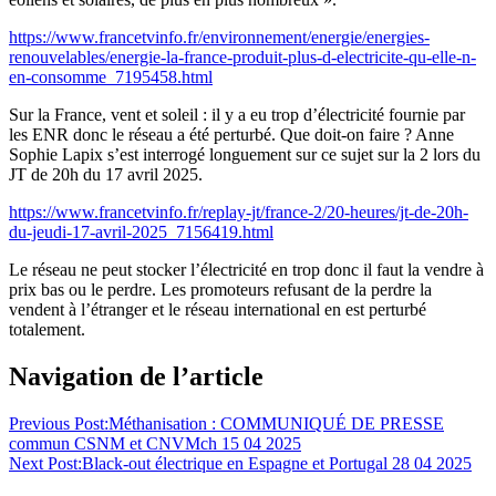
https://www.francetvinfo.fr/environnement/energie/energies-
renouvelables/energie-la-france-produit-plus-d-electricite-qu-elle-n-
en-consomme_7195458.html
Sur la France, vent et soleil : il y a eu trop d’électricité fournie par
les ENR donc le réseau a été perturbé. Que doit-on faire ? Anne
Sophie Lapix s’est interrogé longuement sur ce sujet sur la 2 lors du
JT de 20h du 17 avril 2025.
https://www.francetvinfo.fr/replay-jt/france-2/20-heures/jt-de-20h-
du-jeudi-17-avril-2025_7156419.html
Le réseau ne peut stocker l’électricité en trop donc il faut la vendre à
prix bas ou le perdre. Les promoteurs refusant de la perdre la
vendent à l’étranger et le réseau international en est perturbé
totalement.
Navigation de l’article
Previous Post:
Méthanisation : COMMUNIQUÉ DE PRESSE
commun CSNM et CNVMch 15 04 2025
Next Post:
Black-out électrique en Espagne et Portugal 28 04 2025