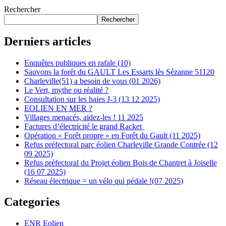
Rechercher
Rechercher
Derniers articles
Enquêtes publiques en rafale (10)
Sauvons la forêt du GAULT Les Essarts lès Sézanne 51120
Charleville(51) a besoin de vous (01 2026)
Le Vert, mythe ou réalité ?
Consultation sur les haies J-3 (13 12 2025)
EOLIEN EN MER ?
Villages menacés, aidez-les ! 11 2025
Factures d’électricité le grand Racket
Opération « Forêt propre » en Forêt du Gault (11 2025)
Refus préfectoral parc éolien Charleville Grande Contrée (12
09 2025)
Refus préfectoral du Projet éolien Bois de Chantret à Joiselle
(16 07 2025)
Réseau électrique = un vélo qui pédale !(07 2025)
Categories
ENR Eolien