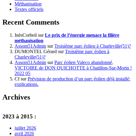
Méthanisation
Textes officiels
Recent Comments
InèsCorbeil
sur
Le prix de l’énergie menace la filière
méthanisation
Assom51Admin
sur
Troisième parc éolien à Charleville(51)?
DUMONTEL Gérard
sur
Troisième parc éolien à
Charleville(51)?
Assom51Admin
sur
Parc éolien Valeco abandonné,
VICTOIRE de DON QUICHOTTE à Chatillon-Sur-Morin !
2022 05
Cf
sur
Prévision de production d’un parc éolien déjà installé:
explications.
Archives
2023 à 2015 :
juillet 2026
avril 2026